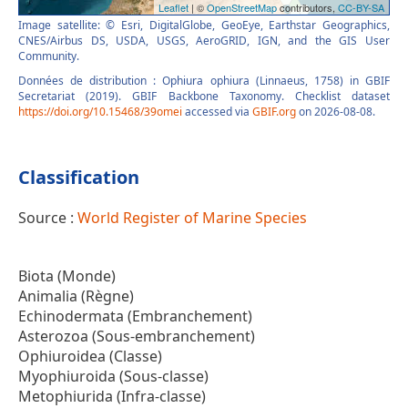
Image satellite: © Esri, DigitalGlobe, GeoEye, Earthstar Geographics,
CNES/Airbus DS, USDA, USGS, AeroGRID, IGN, and the GIS User
Community.
Données de distribution : Ophiura ophiura (Linnaeus, 1758) in GBIF
Secretariat (2019). GBIF Backbone Taxonomy. Checklist dataset
https://doi.org/10.15468/39omei
accessed via
GBIF.org
on 2026-08-08.
Classification
Source :
World Register of Marine Species
Biota (Monde)
Animalia (Règne)
Echinodermata (Embranchement)
Asterozoa (Sous-embranchement)
Ophiuroidea (Classe)
Myophiuroida (Sous-classe)
Metophiurida (Infra-classe)