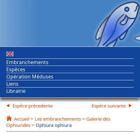
Embranchements
Espèces
Opération Méduses
Liens
Librairie
Espèce précedente
Espèce suivante
Accueil
>
Les embranchements
>
Galerie des
Ophiurides
>
Ophiura ophiura