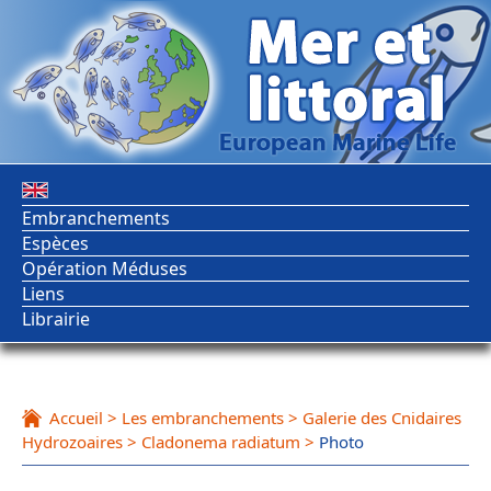
Embranchements
Espèces
Opération Méduses
Liens
Librairie
Accueil
>
Les embranchements
>
Galerie des Cnidaires
Hydrozoaires
>
Cladonema radiatum
>
Photo