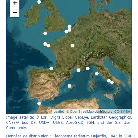
Image satellite: © Esri, DigitalGlobe, GeoEye, Earthstar Geographics,
CNES/Airbus DS, USDA, USGS, AeroGRID, IGN, and the GIS User
Community.
Données de distribution : Cladonema radiatum Dujardin, 1843 in GBIF