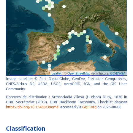
Image satellite: © Esri, DigitalGlobe, GeoEye, Earthstar Geographics,
CNES/Airbus DS, USDA, USGS, AeroGRID, IGN, and the GIS User
Community.
Données de distribution : Arthrocladia villosa (Hudson) Duby, 1830 in
GBIF Secretariat (2019). GBIF Backbone Taxonomy. Checklist dataset
https://doi.org/10.15468/39omei
accessed via
GBIF.org
on 2026-08-08.
Classification