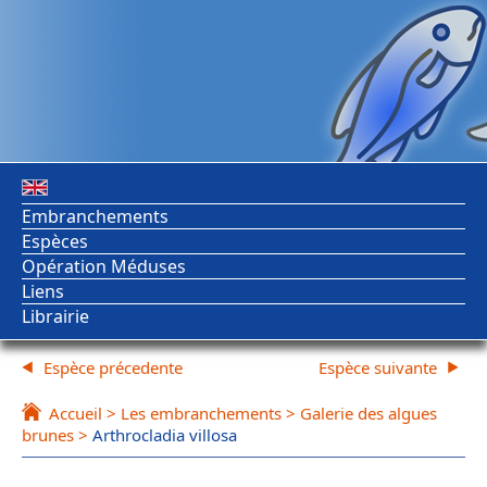
Embranchements
Espèces
Opération Méduses
Liens
Librairie
Espèce précedente
Espèce suivante
Accueil
>
Les embranchements
>
Galerie des algues
brunes
>
Arthrocladia villosa