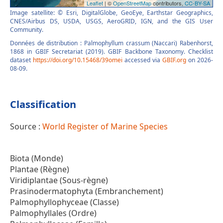
Image satellite: © Esri, DigitalGlobe, GeoEye, Earthstar Geographics,
CNES/Airbus DS, USDA, USGS, AeroGRID, IGN, and the GIS User
Community.
Données de distribution : Palmophyllum crassum (Naccari) Rabenhorst,
1868 in GBIF Secretariat (2019). GBIF Backbone Taxonomy. Checklist
dataset
https://doi.org/10.15468/39omei
accessed via
GBIF.org
on 2026-
08-09.
Classification
Source :
World Register of Marine Species
Biota (Monde)
Plantae (Règne)
Viridiplantae (Sous-règne)
Prasinodermatophyta (Embranchement)
Palmophyllophyceae (Classe)
Palmophyllales (Ordre)