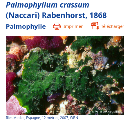
Palmophyllum crassum
(Naccari) Rabenhorst, 1868
Palmophylle
Imprimer
Télécharger
Illes Medes, Espagne, 12 mètres, 2007, WBN