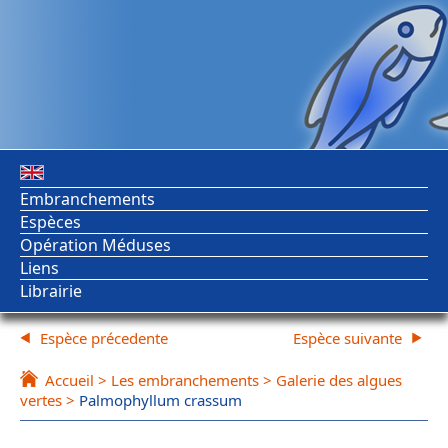
Embranchements
Espèces
Opération Méduses
Liens
Librairie
Espèce précedente
Espèce suivante
Accueil
>
Les embranchements
>
Galerie des algues
vertes
>
Palmophyllum crassum