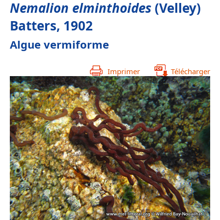
Nemalion elminthoides
(Velley)
Batters, 1902
Algue vermiforme
Imprimer
Télécharger