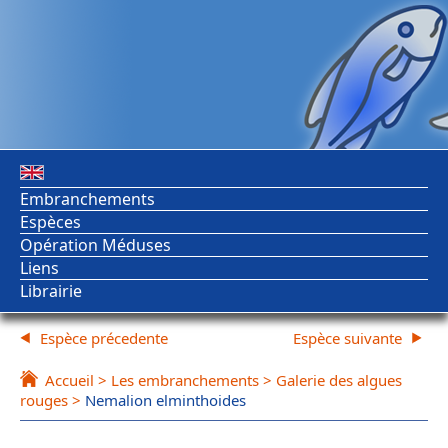
Embranchements
Espèces
Opération Méduses
Liens
Librairie
Espèce précedente
Espèce suivante
Accueil
>
Les embranchements
>
Galerie des algues
rouges
>
Nemalion elminthoides