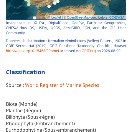
Image satellite: © Esri, DigitalGlobe, GeoEye, Earthstar Geographics,
CNES/Airbus DS, USDA, USGS, AeroGRID, IGN, and the GIS User
Community.
Données de distribution : Nemalion elminthoides (Velley) Batters, 1902 in
GBIF Secretariat (2019). GBIF Backbone Taxonomy. Checklist dataset
https://doi.org/10.15468/39omei
accessed via
GBIF.org
on 2026-08-09.
Classification
Source :
World Register of Marine Species
Biota (Monde)
Plantae (Règne)
Biliphyta (Sous-règne)
Rhodophyta (Embranchement)
Eurhodophytina (Sous-embranchement)