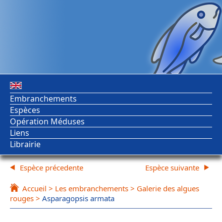
Embranchements
Espèces
Opération Méduses
Liens
Librairie
Espèce précedente
Espèce suivante
Accueil
>
Les embranchements
>
Galerie des algues
rouges
>
Asparagopsis armata