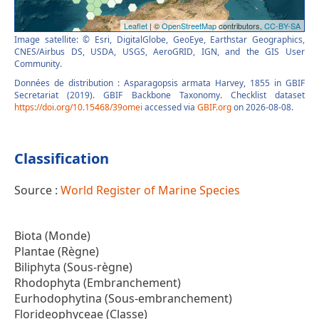
Image satellite: © Esri, DigitalGlobe, GeoEye, Earthstar Geographics,
CNES/Airbus DS, USDA, USGS, AeroGRID, IGN, and the GIS User
Community.
Données de distribution : Asparagopsis armata Harvey, 1855 in GBIF
Secretariat (2019). GBIF Backbone Taxonomy. Checklist dataset
https://doi.org/10.15468/39omei
accessed via
GBIF.org
on 2026-08-08.
Classification
Source :
World Register of Marine Species
Biota (Monde)
Plantae (Règne)
Biliphyta (Sous-règne)
Rhodophyta (Embranchement)
Eurhodophytina (Sous-embranchement)
Florideophyceae (Classe)