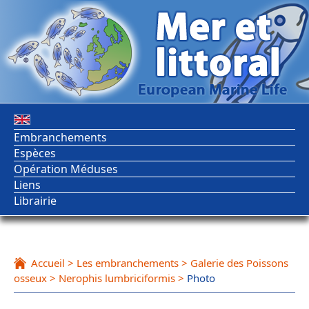
Embranchements
Espèces
Opération Méduses
Liens
Librairie
Accueil
>
Les embranchements
>
Galerie des Poissons
osseux
>
Nerophis lumbriciformis
>
Photo