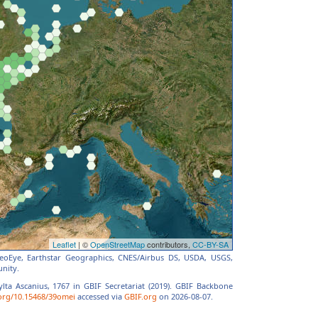
 GeoEye, Earthstar Geographics, CNES/Airbus DS, USDA, USGS,
nity.
lta Ascanius, 1767 in GBIF Secretariat (2019). GBIF Backbone
.org/10.15468/39omei
accessed via
GBIF.org
on 2026-08-07.