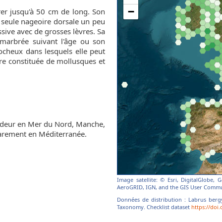
er jusqu'à 50 cm de long. Son
e seule nageoire dorsale un peu
assive avec de grosses lèvres. Sa
, marbrée suivant l'âge ou son
 rocheux dans lesquels elle peut
re constituée de mollusques et
ndeur en Mer du Nord, Manche,
rarement en Méditerranée.
Image satellite: © Esri, DigitalGlobe,
AeroGRID, IGN, and the GIS User Commu
Données de distribution : Labrus bergy
Taxonomy. Checklist dataset
https://doi