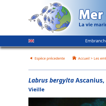
Embranch
Espèce précedente
Accueil
>
Les em
Labrus bergylta
Ascanius,
Vieille