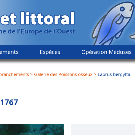
ements
Espèces
Opération Méduses
branchements
>
Galerie des Poissons osseux
>
Labrus bergylta
 1767