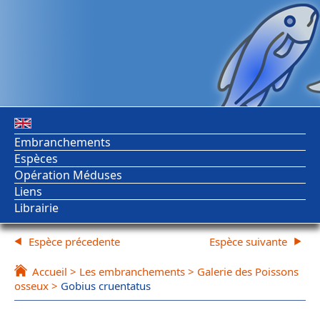
Embranchements
Espèces
Opération Méduses
Liens
Librairie
Espèce précedente
Espèce suivante
Accueil
>
Les embranchements
>
Galerie des Poissons
osseux
>
Gobius cruentatus