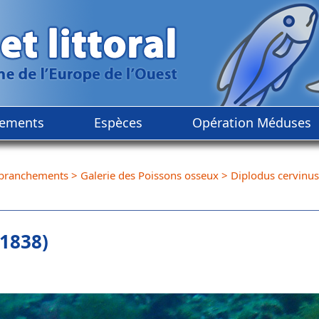
ements
Espèces
Opération Méduses
branchements
>
Galerie des Poissons osseux
>
Diplodus cervinus
 1838)