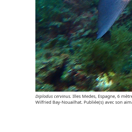
Diplodus cervinus.
Illes Medes, Espagne, 6 mèt
Wilfried Bay-Nouailhat. Publiée(s) avec son aim