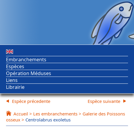
Embranchements
Espèces
Opération Méduses
Liens
Librairie
Espèce précedente
Espèce suivante
Accueil
>
Les embranchements
>
Galerie des Poissons
osseux
>
Centrolabrus exoletus