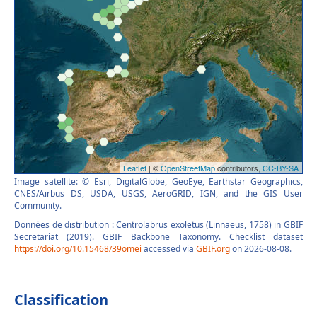
Image satellite: © Esri, DigitalGlobe, GeoEye, Earthstar Geographics,
CNES/Airbus DS, USDA, USGS, AeroGRID, IGN, and the GIS User
Community.
Données de distribution : Centrolabrus exoletus (Linnaeus, 1758) in GBIF
Secretariat (2019). GBIF Backbone Taxonomy. Checklist dataset
https://doi.org/10.15468/39omei
accessed via
GBIF.org
on 2026-08-08.
Classification