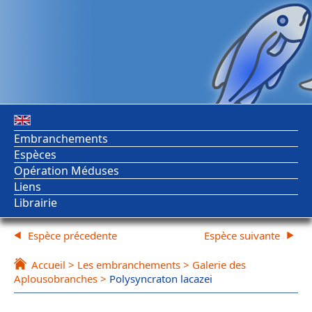
Embranchements
Espèces
Opération Méduses
Liens
Librairie
Espèce précedente
Espèce suivante
Accueil
>
Les embranchements
>
Galerie des
Aplousobranches
>
Polysyncraton lacazei