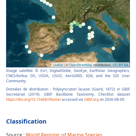
Image satellite: © Esri, DigitalGlobe, GeoEye, Earthstar Geographics,
CNES/Airbus DS, USDA, USGS, AeroGRID, IGN, and the GIS User
Community.
Données de distribution : Polysyncraton lacazei (Giard, 1872) in GBIF
Secretariat (2019). GBIF Backbone Taxonomy. Checklist dataset
https://doi.org/10.15468/39omei
accessed via
GBIF.org
on 2026-08-09.
Classification
Source :
World Register of Marine Species