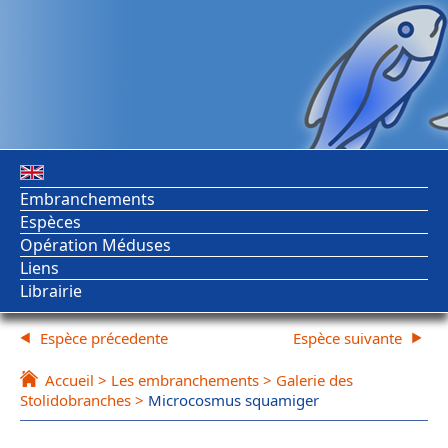
Embranchements
Espèces
Opération Méduses
Liens
Librairie
Espèce précedente
Espèce suivante
Accueil
>
Les embranchements
>
Galerie des
Stolidobranches
>
Microcosmus squamiger