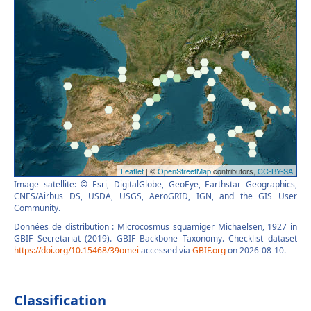
Image satellite: © Esri, DigitalGlobe, GeoEye, Earthstar Geographics,
CNES/Airbus DS, USDA, USGS, AeroGRID, IGN, and the GIS User
Community.
Données de distribution : Microcosmus squamiger Michaelsen, 1927 in
GBIF Secretariat (2019). GBIF Backbone Taxonomy. Checklist dataset
https://doi.org/10.15468/39omei
accessed via
GBIF.org
on 2026-08-10.
Classification