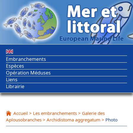
Embranchements
Espèces
Opération Méduses
Liens
Librairie
Accueil
>
Les embranchements
>
Galerie des
Aplousobranches
>
Archidistoma aggregatum
>
Photo