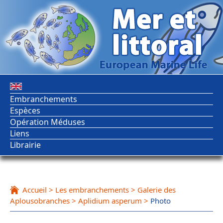
Embranchements
Espèces
Opération Méduses
Liens
Librairie
Accueil
>
Les embranchements
>
Galerie des
Aplousobranches
>
Aplidium asperum
>
Photo