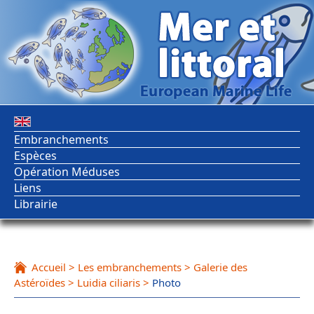
Embranchements
Espèces
Opération Méduses
Liens
Librairie
Accueil
>
Les embranchements
>
Galerie des
Astéroïdes
>
Luidia ciliaris
>
Photo