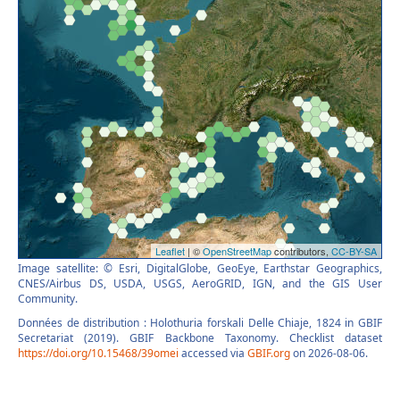
Image satellite: © Esri, DigitalGlobe, GeoEye, Earthstar Geographics,
CNES/Airbus DS, USDA, USGS, AeroGRID, IGN, and the GIS User
Community.
Données de distribution : Holothuria forskali Delle Chiaje, 1824 in GBIF
Secretariat (2019). GBIF Backbone Taxonomy. Checklist dataset
https://doi.org/10.15468/39omei
accessed via
GBIF.org
on 2026-08-06.