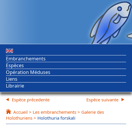
Embranchements
Espèces
Opération Méduses
Liens
Librairie
Espèce précedente
Espèce suivante
Accueil
>
Les embranchements
>
Galerie des
Holothuriens
>
Holothuria forskali