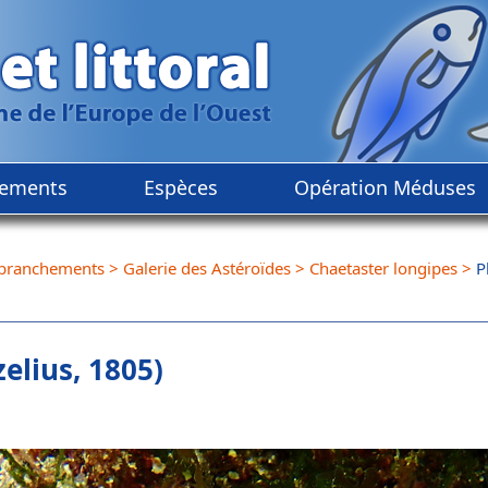
ements
Espèces
Opération Méduses
branchements
>
Galerie des Astéroïdes
>
Chaetaster longipes
>
P
elius, 1805)