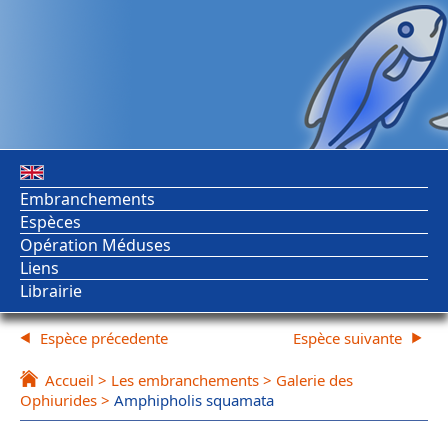
Embranchements
Espèces
Opération Méduses
Liens
Librairie
Espèce précedente
Espèce suivante
Accueil
>
Les embranchements
>
Galerie des
Ophiurides
>
Amphipholis squamata