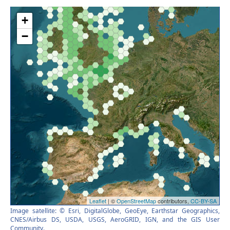
Image satellite: © Esri, DigitalGlobe, GeoEye, Earthstar Geographics,
CNES/Airbus DS, USDA, USGS, AeroGRID, IGN, and the GIS User
Community.