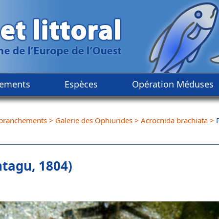
ements
Espèces
Opération Méduses
branchements
>
Galerie des Ophiurides
>
Acrocnida brachiata
>
tagu, 1804)