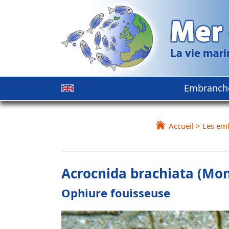
Embranch
Accueil
>
Les em
Acrocnida brachiata (Mon
Ophiure fouisseuse