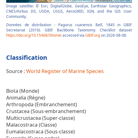
Image satellite: © Esri, DigitalGlobe, GeoEye, Earthstar Geographics,
CNES/Airbus DS, USDA, USGS, AeroGRID, IGN, and the GIS User
Community.
Données de distribution : Pagurus cuanensis Bell, 1845 in GBIF
Secretariat (2019). GBIF Backbone Taxonomy. Checklist dataset
https://doi.org/10.15468/39omei
accessed via
GBIF.org
on 2026-08-08.
Classification
Source :
World Register of Marine Species
Biota (Monde)
Animalia (Règne)
Arthropoda (Embranchement)
Crustacea (Sous-embranchement)
Multicrustacea (Super-classe)
Malacostraca (Classe)
Eumalacostraca (Sous-classe)