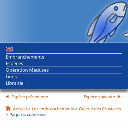
Embranchements
Espèces
Opération Méduses
Liens
Librairie
Espèce précedente
Espèce suivante
Accueil
>
Les embranchements
>
Galerie des Crustacés
>
Pagurus cuanensis