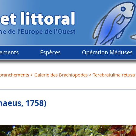
ements
Espèces
Opération Méduses
branchements
>
Galerie des Brachiopodes
>
Terebratulina retusa
naeus, 1758)