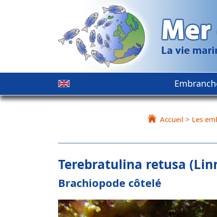
Embranch
Accueil
>
Les em
Terebratulina retusa (Lin
Brachiopode côtelé