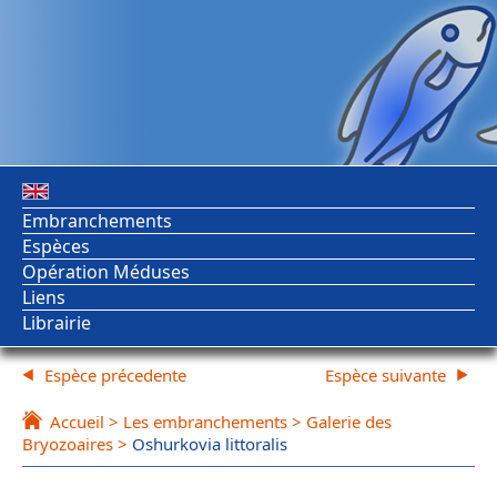
Embranchements
Espèces
Opération Méduses
Liens
Librairie
Espèce précedente
Espèce suivante
Accueil
>
Les embranchements
>
Galerie des
Bryozoaires
>
Oshurkovia littoralis