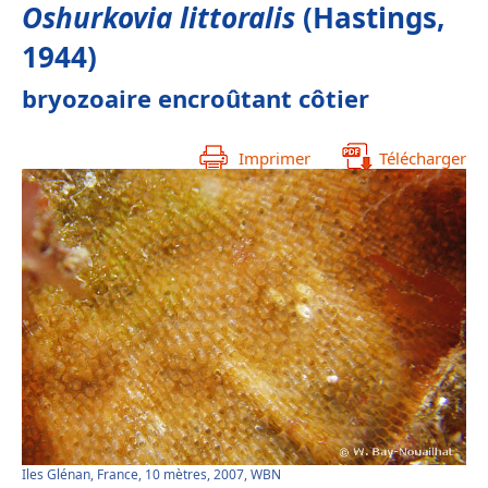
Oshurkovia littoralis
(Hastings,
1944)
bryozoaire encroûtant côtier
Imprimer
Télécharger
Iles Glénan, France, 10 mètres, 2007, WBN