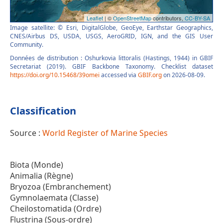
Image satellite: © Esri, DigitalGlobe, GeoEye, Earthstar Geographics,
CNES/Airbus DS, USDA, USGS, AeroGRID, IGN, and the GIS User
Community.
Données de distribution : Oshurkovia littoralis (Hastings, 1944) in GBIF
Secretariat (2019). GBIF Backbone Taxonomy. Checklist dataset
https://doi.org/10.15468/39omei
accessed via
GBIF.org
on 2026-08-09.
Classification
Source :
World Register of Marine Species
Biota (Monde)
Animalia (Règne)
Bryozoa (Embranchement)
Gymnolaemata (Classe)
Cheilostomatida (Ordre)
Flustrina (Sous-ordre)