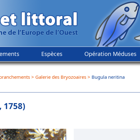
ements
Espèces
Opération Méduses
branchements
>
Galerie des Bryozoaires
>
Bugula neritina
 1758)