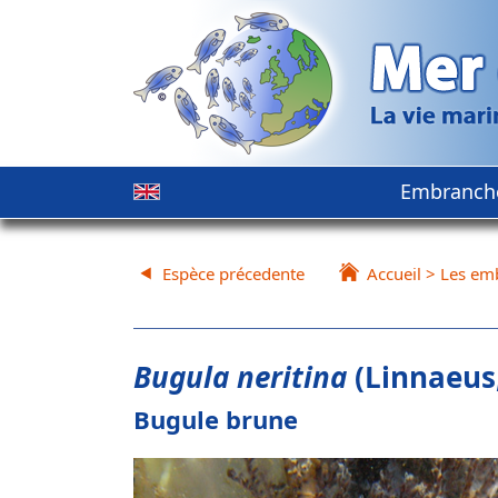
Embranch
Espèce précedente
Accueil
>
Les em
Bugula neritina
(Linnaeus,
Bugule brune