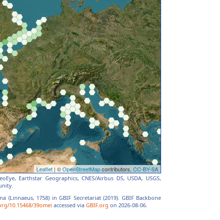
 GeoEye, Earthstar Geographics, CNES/Airbus DS, USDA, USGS,
nity.
na (Linnaeus, 1758) in GBIF Secretariat (2019). GBIF Backbone
.org/10.15468/39omei
accessed via
GBIF.org
on 2026-08-06.