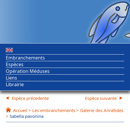
Embranchements
Espèces
Opération Méduses
Liens
Librairie
Espèce précedente
Espèce suivante
Accueil
>
Les embranchements
>
Galerie des Annélides
>
Sabella pavonina