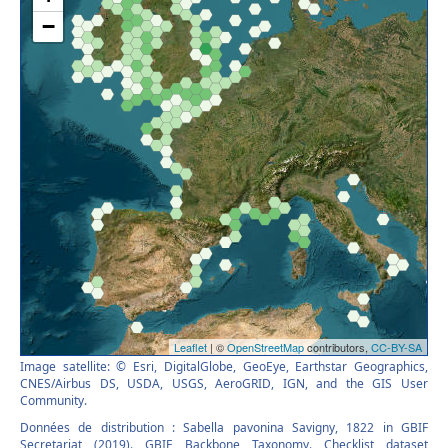
Image satellite: © Esri, DigitalGlobe, GeoEye, Earthstar Geographics,
CNES/Airbus DS, USDA, USGS, AeroGRID, IGN, and the GIS User
Community.
Données de distribution : Sabella pavonina Savigny, 1822 in GBIF
Secretariat (2019). GBIF Backbone Taxonomy. Checklist dataset