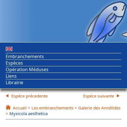
Embranchements
Espèces
Opération Méduses
Liens
Librairie
Espèce précedente
Espèce suivante
Accueil
>
Les embranchements
>
Galerie des Annélides
>
Myxicola aesthetica