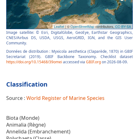
Image satellite: © Esri, DigitalGlobe, GeoEye, Earthstar Geographics,
CNES/Airbus DS, USDA, USGS, AeroGRID, IGN, and the GIS User
Community.
Données de distribution : Myxicola aesthetica (Claparède, 1870) in GBIF
Secretariat (2019). GBIF Backbone Taxonomy. Checklist dataset
https://doi.org/10.15468/39omei
accessed via
GBIF.org
on 2026-08-09.
Classification
Source :
World Register of Marine Species
Biota (Monde)
Animalia (Règne)
Annelida (Embranchement)
Polychaeta (Classe)