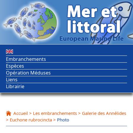
Embranchements
Espèces
Opération Méduses
Liens
Librairie
Accueil
>
Les embranchements
>
Galerie des Annélides
>
Euchone rubrocincta
>
Photo