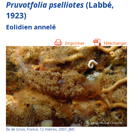
Pruvotfolia pselliotes
(Labbé,
1923)
Eolidien annelé
Imprimer
Télécharger
Ile de Groix, France, 12 mètres, 2007, JMC