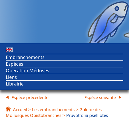
Embranchements
Espèces
Opération Méduses
Liens
Librairie
Espèce précedente
Espèce suivante
Accueil
>
Les embranchements
>
Galerie des
Mollusques Opistobranches
>
Pruvotfolia pselliotes