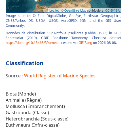
Image satellite: © Esri, DigitalGlobe, GeoEye, Earthstar Geographics,
CNES/Airbus DS, USDA, USGS, AeroGRID, IGN, and the GIS User
Community.
Données de distribution : Pruvotfolia pselliotes (Labbé, 1923) in GBIF
Secretariat (2019). GBIF Backbone Taxonomy. Checklist dataset
https://doi.org/10.15468/39omei
accessed via
GBIF.org
on 2026-08-08.
Classification
Source :
World Register of Marine Species
Biota (Monde)
Animalia (Règne)
Mollusca (Embranchement)
Gastropoda (Classe)
Heterobranchia (Sous-classe)
Euthyneura (Infra-classe)