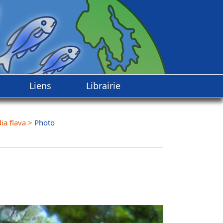
Liens
Librairie
dia flava
>
Photo