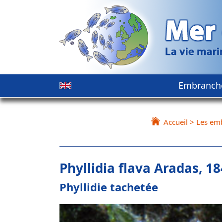
Embranch
Accueil
>
Les em
Phyllidia flava Aradas, 1
Phyllidie tachetée