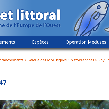
ements
Espèces
Opération Méduses
branchements
>
Galerie des Mollusques Opistobranches
>
Phylli
847