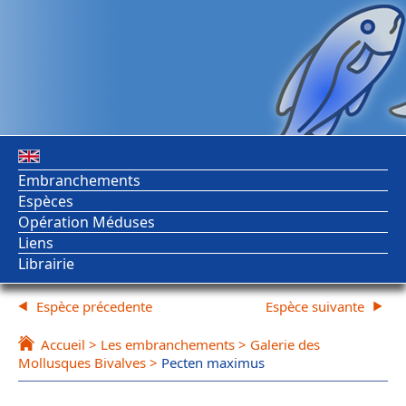
Embranchements
Espèces
Opération Méduses
Liens
Librairie
Espèce précedente
Espèce suivante
Accueil
>
Les embranchements
>
Galerie des
Mollusques Bivalves
>
Pecten maximus