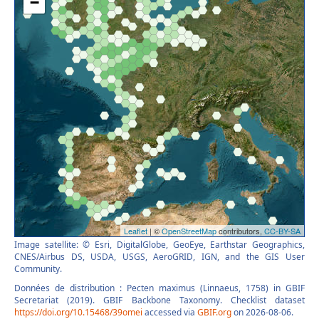
Image satellite: © Esri, DigitalGlobe, GeoEye, Earthstar Geographics,
CNES/Airbus DS, USDA, USGS, AeroGRID, IGN, and the GIS User
Community.
Données de distribution : Pecten maximus (Linnaeus, 1758) in GBIF
Secretariat (2019). GBIF Backbone Taxonomy. Checklist dataset
https://doi.org/10.15468/39omei
accessed via
GBIF.org
on 2026-08-06.