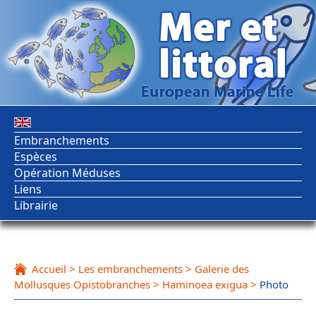
Embranchements
Espèces
Opération Méduses
Liens
Librairie
Accueil
>
Les embranchements
>
Galerie des
Mollusques Opistobranches
>
Haminoea exigua
>
Photo