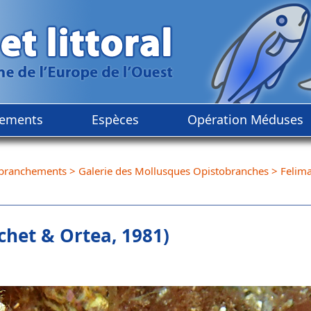
ements
Espèces
Opération Méduses
branchements
>
Galerie des Mollusques Opistobranches
>
Felima
chet & Ortea, 1981)