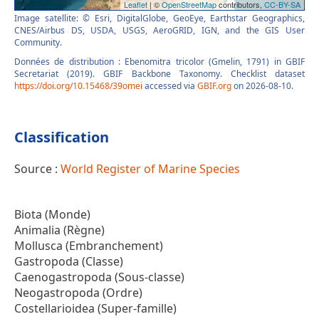
Image satellite: © Esri, DigitalGlobe, GeoEye, Earthstar Geographics,
CNES/Airbus DS, USDA, USGS, AeroGRID, IGN, and the GIS User
Community.
Données de distribution : Ebenomitra tricolor (Gmelin, 1791) in GBIF
Secretariat (2019). GBIF Backbone Taxonomy. Checklist dataset
https://doi.org/10.15468/39omei
accessed via
GBIF.org
on 2026-08-10.
Classification
Source :
World Register of Marine Species
Biota (Monde)
Animalia (Règne)
Mollusca (Embranchement)
Gastropoda (Classe)
Caenogastropoda (Sous-classe)
Neogastropoda (Ordre)
Costellarioidea (Super-famille)