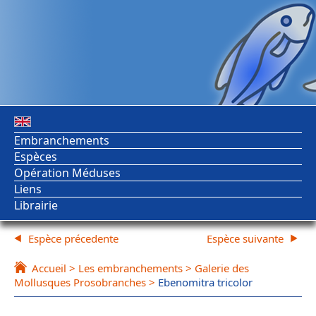
Embranchements
Espèces
Opération Méduses
Liens
Librairie
Espèce précedente
Espèce suivante
Accueil
>
Les embranchements
>
Galerie des
Mollusques Prosobranches
>
Ebenomitra tricolor