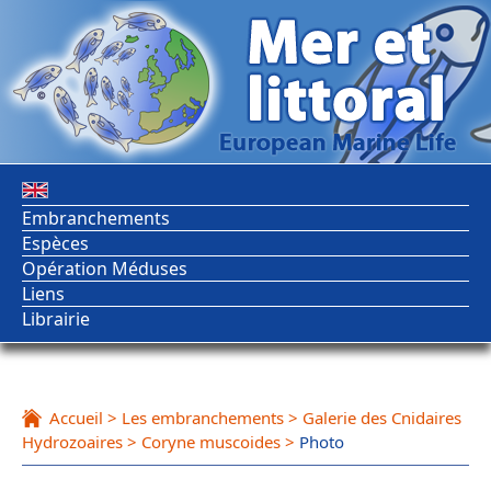
Embranchements
Espèces
Opération Méduses
Liens
Librairie
Accueil
>
Les embranchements
>
Galerie des Cnidaires
Hydrozoaires
>
Coryne muscoides
>
Photo