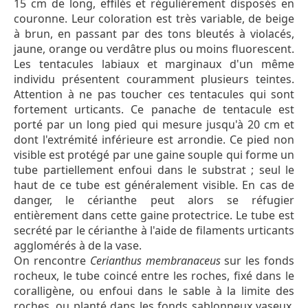
15 cm de long, effilés et régulièrement disposés en
couronne. Leur coloration est très variable, de beige
à brun, en passant par des tons bleutés à violacés,
jaune, orange ou verdâtre plus ou moins fluorescent.
Les tentacules labiaux et marginaux d'un même
individu présentent couramment plusieurs teintes.
Attention à ne pas toucher ces tentacules qui sont
fortement urticants. Ce panache de tentacule est
porté par un long pied qui mesure jusqu'à 20 cm et
dont l'extrémité inférieure est arrondie. Ce pied non
visible est protégé par une gaine souple qui forme un
tube partiellement enfoui dans le substrat ; seul le
haut de ce tube est généralement visible. En cas de
danger, le cérianthe peut alors se réfugier
entièrement dans cette gaine protectrice. Le tube est
secrété par le cérianthe à l'aide de filaments urticants
agglomérés à de la vase.
On rencontre
Cerianthus membranaceus
sur les fonds
rocheux, le tube coincé entre les roches, fixé dans le
coralligène, ou enfoui dans le sable à la limite des
roches, ou planté dans les fonds sablonneux vaseux,