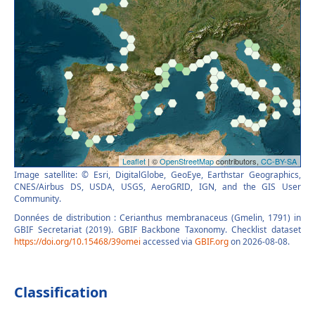
Image satellite: © Esri, DigitalGlobe, GeoEye, Earthstar Geographics,
CNES/Airbus DS, USDA, USGS, AeroGRID, IGN, and the GIS User
Community.
Données de distribution : Cerianthus membranaceus (Gmelin, 1791) in
GBIF Secretariat (2019). GBIF Backbone Taxonomy. Checklist dataset
https://doi.org/10.15468/39omei
accessed via
GBIF.org
on 2026-08-08.
Classification