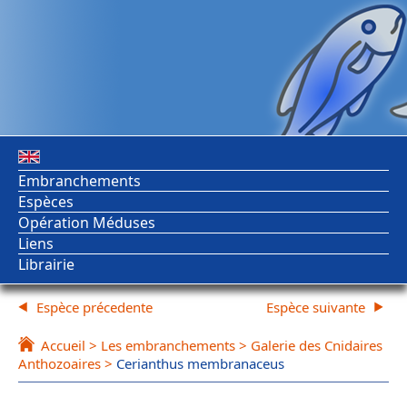
Embranchements
Espèces
Opération Méduses
Liens
Librairie
Espèce précedente
Espèce suivante
Accueil
>
Les embranchements
>
Galerie des Cnidaires
Anthozoaires
>
Cerianthus membranaceus