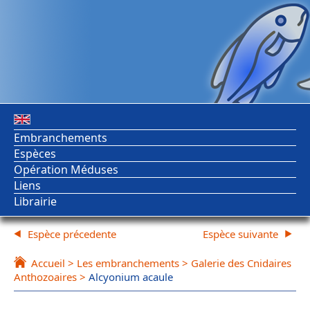
Embranchements
Espèces
Opération Méduses
Liens
Librairie
Espèce précedente
Espèce suivante
Accueil
>
Les embranchements
>
Galerie des Cnidaires
Anthozoaires
>
Alcyonium acaule