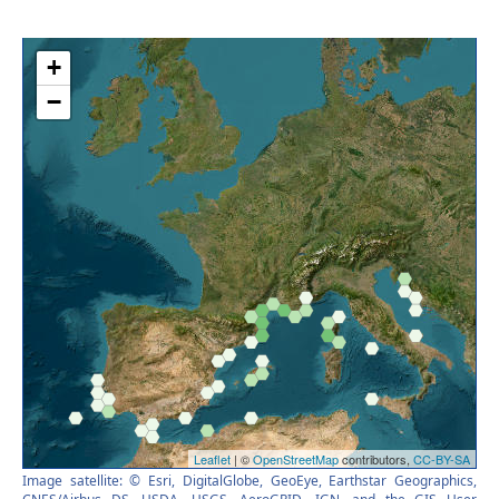
Image satellite: © Esri, DigitalGlobe, GeoEye, Earthstar Geographics,