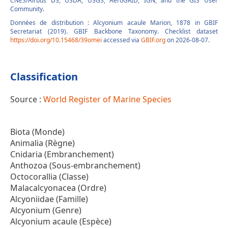
CNES/Airbus DS, USDA, USGS, AeroGRID, IGN, and the GIS User
Community.
Données de distribution : Alcyonium acaule Marion, 1878 in GBIF
Secretariat (2019). GBIF Backbone Taxonomy. Checklist dataset
https://doi.org/10.15468/39omei
accessed via
GBIF.org
on 2026-08-07.
Classification
Source :
World Register of Marine Species
Biota (Monde)
Animalia (Règne)
Cnidaria (Embranchement)
Anthozoa (Sous-embranchement)
Octocorallia (Classe)
Malacalcyonacea (Ordre)
Alcyoniidae (Famille)
Alcyonium (Genre)
Alcyonium acaule (Espèce)