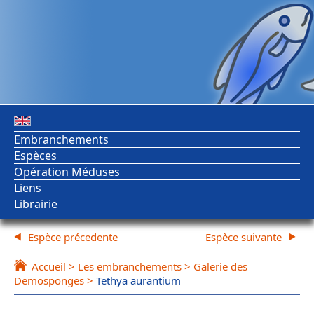
Embranchements
Espèces
Opération Méduses
Liens
Librairie
Espèce précedente
Espèce suivante
Accueil
>
Les embranchements
>
Galerie des
Demosponges
>
Tethya aurantium