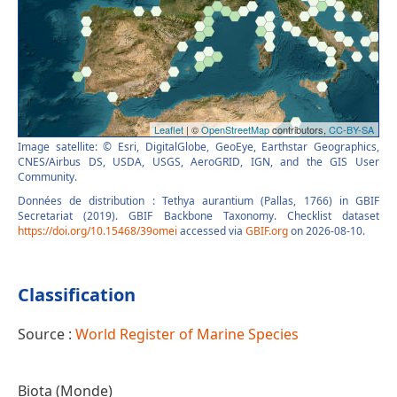
Image satellite: © Esri, DigitalGlobe, GeoEye, Earthstar Geographics,
CNES/Airbus DS, USDA, USGS, AeroGRID, IGN, and the GIS User
Community.
Données de distribution : Tethya aurantium (Pallas, 1766) in GBIF
Secretariat (2019). GBIF Backbone Taxonomy. Checklist dataset
https://doi.org/10.15468/39omei
accessed via
GBIF.org
on 2026-08-10.
Classification
Source :
World Register of Marine Species
Biota (Monde)