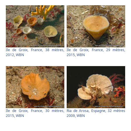
Ile de Groix, France, 38 mètres,
Ile de Groix, France, 29 mètres,
2012, WBN
2015, WBN
Ile de Groix, France, 30 mètres,
Ria de Arosa, Espagne, 32 mètres
2015, WBN
2009, WBN