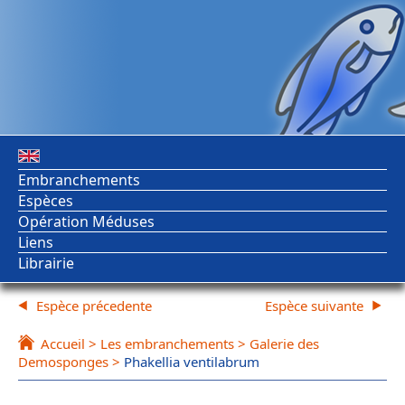
Embranchements
Espèces
Opération Méduses
Liens
Librairie
Espèce précedente
Espèce suivante
Accueil
>
Les embranchements
>
Galerie des
Demosponges
>
Phakellia ventilabrum