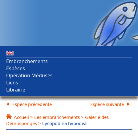
Embranchements
Espèces
Opération Méduses
Liens
Librairie
Espèce précedente
Espèce suivante
Accueil
>
Les embranchements
>
Galerie des
Demosponges
>
Lycopodina hypogea