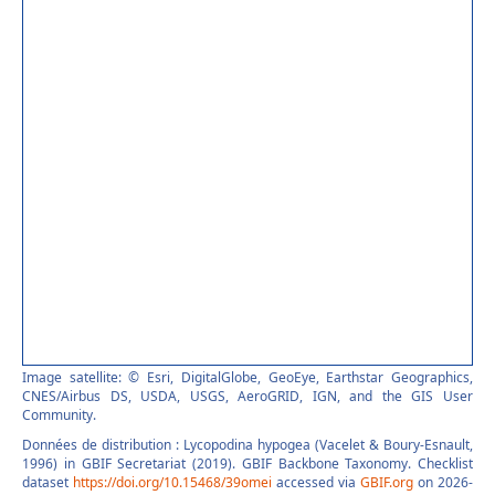
Image satellite: © Esri, DigitalGlobe, GeoEye, Earthstar Geographics,
CNES/Airbus DS, USDA, USGS, AeroGRID, IGN, and the GIS User
Community.
Données de distribution : Lycopodina hypogea (Vacelet & Boury-Esnault,
1996) in GBIF Secretariat (2019). GBIF Backbone Taxonomy. Checklist
dataset
https://doi.org/10.15468/39omei
accessed via
GBIF.org
on 2026-