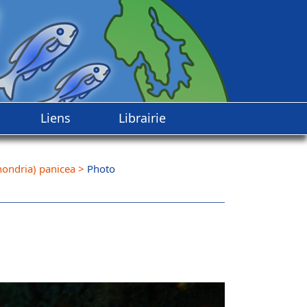
Liens
Librairie
hondria) panicea
>
Photo