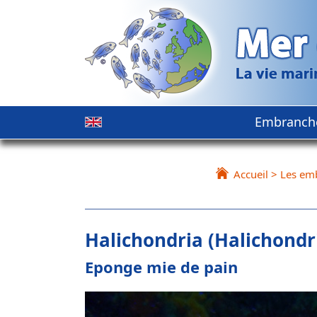
Embranch
Accueil
>
Les em
Halichondria (Halichondri
Eponge mie de pain