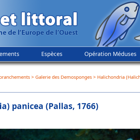
ements
Espèces
Opération Méduses
branchements
>
Galerie des Demosponges
>
Halichondria (Halic
a) panicea (Pallas, 1766)