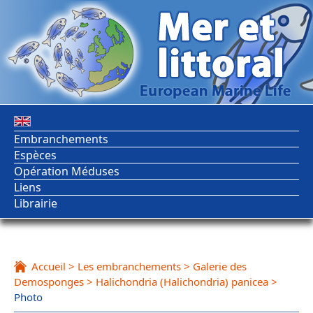
Embranchements
Espèces
Opération Méduses
Liens
Librairie
Accueil
>
Les embranchements
>
Galerie des
Demosponges
>
Halichondria (Halichondria) panicea
>
Photo