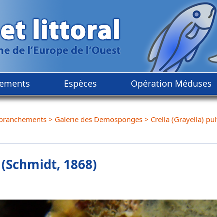
ements
Espèces
Opération Méduses
branchements
>
Galerie des Demosponges
>
Crella (Grayella) pu
 (Schmidt, 1868)