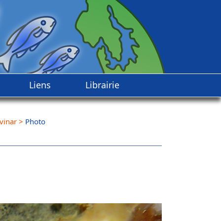
Liens
Librairie
lvinar
>
Photo