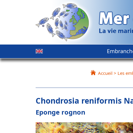
Embranch
Accueil
>
Les em
Chondrosia reniformis Na
Eponge rognon