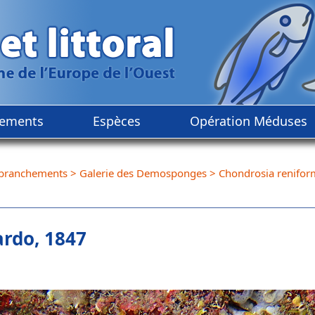
ements
Espèces
Opération Méduses
branchements
>
Galerie des Demosponges
>
Chondrosia renifor
rdo, 1847