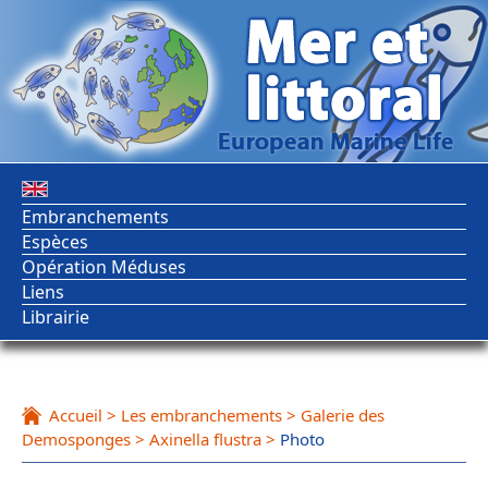
Embranchements
Espèces
Opération Méduses
Liens
Librairie
Accueil
>
Les embranchements
>
Galerie des
Demosponges
>
Axinella flustra
>
Photo