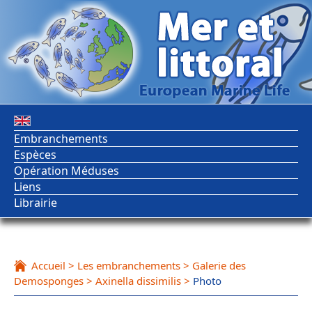
Embranchements
Espèces
Opération Méduses
Liens
Librairie
Accueil
>
Les embranchements
>
Galerie des
Demosponges
>
Axinella dissimilis
>
Photo