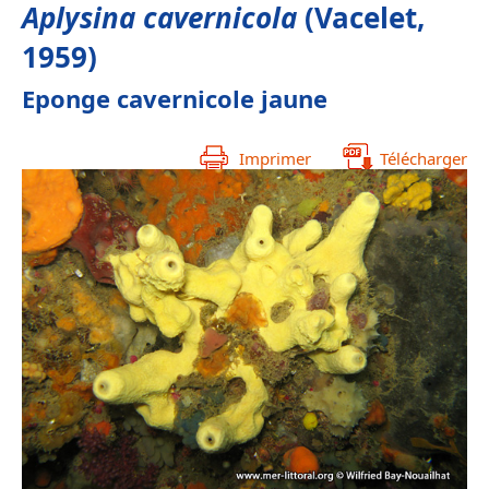
Aplysina cavernicola
(Vacelet,
1959)
Eponge cavernicole jaune
Imprimer
Télécharger