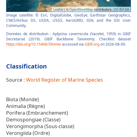
Image satellite: © Esri, DigitalGlobe, GeoEye, Earthstar Geographics,
CNES/Airbus DS, USDA, USGS, AeroGRID, IGN, and the GIS User
Community.
Données de distribution : Aplysina cavernicola (Vacelet, 1959) in GBIF
Secretariat (2019). GBIF Backbone Taxonomy. Checklist dataset
https://doi.org/10.15468/39omei
accessed via
GBIF.org
on 2026-08-09.
Classification
Source :
World Register of Marine Species
Biota (Monde)
Animalia (Règne)
Porifera (Embranchement)
Demospongiae (Classe)
Verongimorpha (Sous-classe)
Verongiida (Ordre)