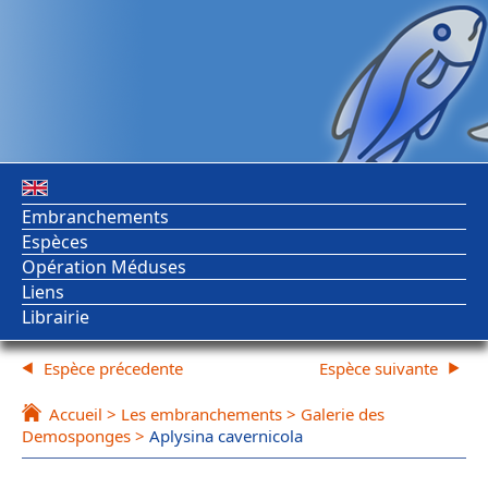
Embranchements
Espèces
Opération Méduses
Liens
Librairie
Espèce précedente
Espèce suivante
Accueil
>
Les embranchements
>
Galerie des
Demosponges
>
Aplysina cavernicola